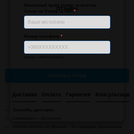
Населений пункт (замір та монтаж
Отзывы
тільки по Києву та обл.
*
Номер телефону
*
Добавьте первый отзыв
Формат: +380XXXXXXXXX
Написать отзыв
Доставка
Оплата
Гарантия
Консультация
Способы доставки:
Самовывоз — бесплатно.
«Новой почтой» по Украине – по тарифам перевозчика.