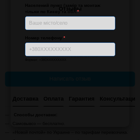
Населений пункт (замір та монтаж
Отзывы
тільки по Києву та обл.
*
Номер телефону
*
Добавьте первый отзыв
Формат: +380XXXXXXXXX
Написать отзыв
Доставка
Оплата
Гарантия
Консультация
Способы доставки:
Самовывоз — бесплатно.
«Новой почтой» по Украине – по тарифам перевозчика.