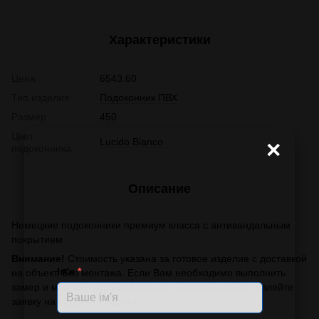
Характеристики
Цена
6543.60
Тип изделия
Подоконник ПВХ
Размер
450
Цвет
Lucido Bianco
×
подоконника
Описание
Немецкие подоконники премиум класса с антивандальным
покрытием
Внимание!
Стоимость указана за готовое изделие с доставкой
Ім'я
*
на объект. Без монтажа. Если Вам необходимо выполнить
замер и монтаж, обращайтесь по телефону или оставляйте
заявку на обратный звонок.