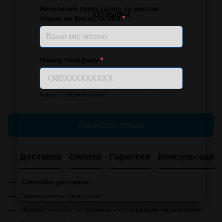
Населений пункт (замір та монтаж
Отзывы
тільки по Києву та обл.
*
Номер телефону
*
Добавьте первый отзыв
Формат: +380XXXXXXXXX
Написать отзыв
Доставка
Оплата
Гарантия
Консультация
Способы доставки:
Самовывоз — бесплатно.
«Новой почтой» по Украине – по тарифам перевозчика.