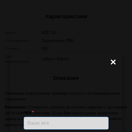
Характеристики
Цена
5387.40
Тип изделия
Подоконник ПВХ
Размер
400
Цвет
Lalbero Bianco
×
подоконника
Описание
Немецкие подоконники премиум класса с антивандальным
покрытием
Внимание!
Стоимость указана за готовое изделие с доставкой
Ім'я
*
на объект. Без монтажа. Если Вам необходимо выполнить
замер и монтаж, обращайтесь по телефону или оставляйте
заявку на обратный звонок.