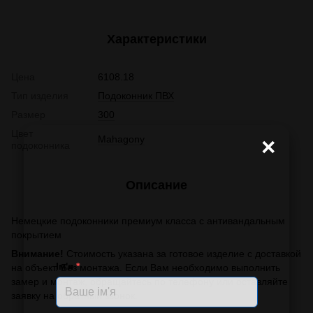
Характеристики
Цена
6108.18
Тип изделия
Подоконник ПВХ
Размер
300
Цвет
Mahagony
×
подоконника
Описание
Немецкие подоконники премиум класса с антивандальным
покрытием
Внимание!
Стоимость указана за готовое изделие с доставкой
Ім'я
*
на объект. Без монтажа. Если Вам необходимо выполнить
замер и монтаж, обращайтесь по телефону или оставляйте
заявку на обратный звонок.