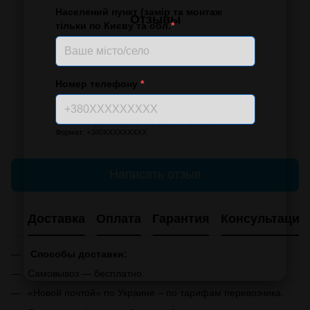
Населений пункт (замір та монтаж
Отзывы
тільки по Києву та обл.
*
Номер телефону
*
Добавьте первый отзыв
Формат: +380XXXXXXXXX
Написать отзыв
Доставка
Оплата
Гарантия
Консультация
Способы доставки:
Самовывоз — бесплатно.
«Новой почтой» по Украине – по тарифам перевозчика.