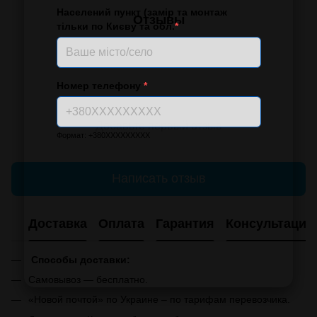
Населений пункт (замір та монтаж
Отзывы
тільки по Києву та обл.
*
Номер телефону
*
Добавьте первый отзыв
Формат: +380XXXXXXXXX
Написать отзыв
Доставка
Оплата
Гарантия
Консультация
Способы доставки:
Самовывоз — бесплатно.
«Новой почтой» по Украине – по тарифам перевозчика.