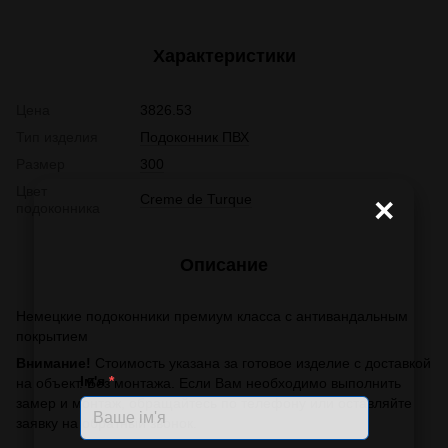
Характеристики
Цена
3826.53
Тип изделия
Подоконник ПВХ
Размер
300
Цвет
Creme de Turque
×
подоконника
Описание
Немецкие подоконники премиум класса с антивандальным
покрытием
Внимание!
Стоимость указана за готовое изделие с доставкой
Ім'я
*
на объект. Без монтажа. Если Вам необходимо выполнить
замер и монтаж, обращайтесь по телефону или оставляйте
заявку на обратный звонок.