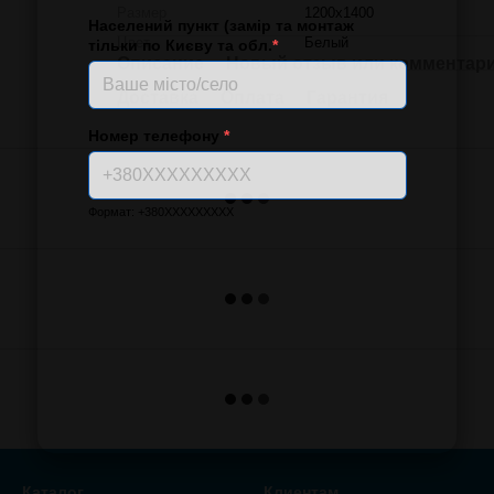
Размер
1200x1400
Населений пункт (замір та монтаж
Цвет
Белый
тільки по Києву та обл.
*
Описание
Новый отзыв или комментар
Доставка
Оплата
Гарантия
Номер телефону
*
Формат: +380XXXXXXXXX
Каталог
Клиентам