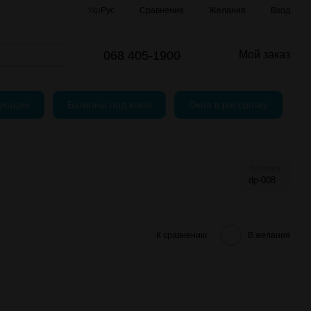
Сравнение
Укр
Рус
Желания
Вход
и
шение
068 405-1900
Мой заказ
тующие
Балконы под ключ
Окна в рассрочку
Артикул
dp-008
К сравнению
В желания