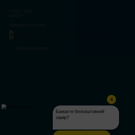
© 2021 - 2026
ВІКНО™
Принимаем к оплате
Мобильная версия
X
Бажаєте безкоштовний
замір?