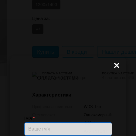
1200x1400
Цена за:
м²
Купить
В кредит
Нашли дешев
×
ОПЛАТА ЧАСТЯМИ
ПОКУПКА ЧАСТЯМИ
4 платежа по 846.75 грн
4 платежа по 846.
Характеристики
Профильная система
WDS Trio
Стеклопакет
Однокамерный
Ім'я
*
Формула стеклопакета
4-16-4
Фурнитура
Axor INTENT