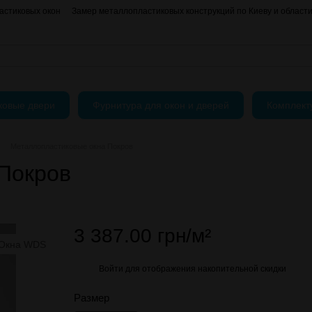
астиковых окон
Замер металлопластиковых конструкций по Киеву и област
О нас
Контактная информация
АКЦИИ
Блог
Пользовательское согла
ковые двери
Фурнитура для окон и дверей
Комплек
Металлопластиковые окна Покров
Покров
3 387.00 грн/м²
Войти
для отображения накопительной скидки
%
Размер