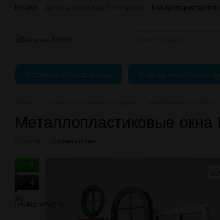
Перейти к основному контенту
Каталог
Доставка окон и дверей по Украине
Калькулятор металлопл
Отзывы о магазине
єВідновлення
Оплата, доставка и возврат
Публичный Договор (Оферта)
Регулировка пластиковых окон
Металлопластиковые окна
Входные металлопласти
Главная
Доставка окон и дверей по Украине
Днепропетровская область
Металлопластиковые окна 
В наличии
Оставить отзыв
4
4