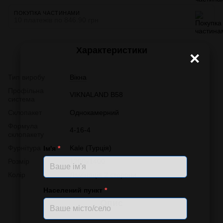
ПОКУПКА ЧАСТИНАМИ
10 платежів по 846.90 грн
Характеристики
×
Тип виробу
Вікна
Профільна
VIKNALAND B58
система
Склопакет
Однокамерний
Формула
4-16-4
склопакету
Фурнітура
Kale (Турція)
Ім'я
*
Розмір
1200х1400
Колір
Ламінація 2 сторони
Населений пункт
*
Опис