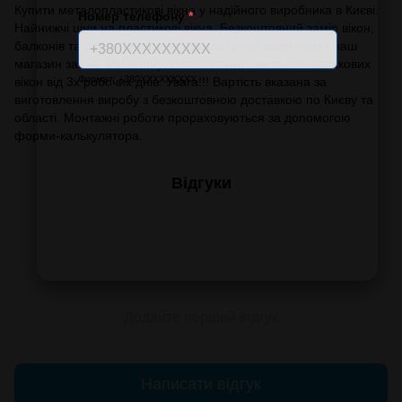
Купити металопластикові вікна у надійного виробника в Києві.
Номер телефону
*
Найнижчі ціни на пластикові вікна. Безкоштовний замір вікон,
балконів та дверей по Києву. Замовлення вікон через наш
магазин займе 1 хвилину. Виготовлення металопластикових
Формат: +380XXXXXXXXX
вікон від 3х робочих днів. Увага!!! Вартість вказана за
виготовлення виробу з безкоштовною доставкою по Києву та
області. Монтажні роботи прораховуються за допомогою
форми-калькулятора.
Відгуки
Додайте перший відгук
Написати відгук