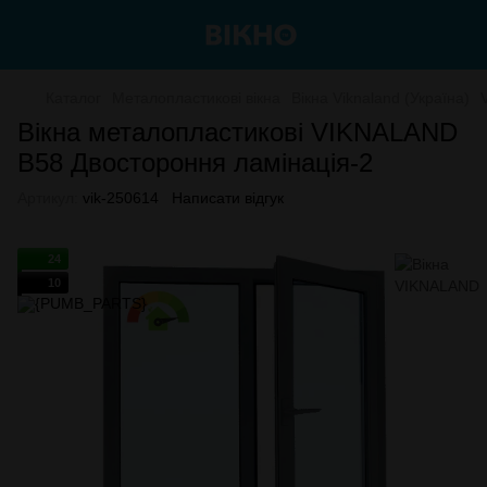
Каталог
Металопластикові вікна
Вікна Viknaland (Україна)
Вікна металопластикові VIKNALAND
B58 Двостороння ламінація-2
Артикул:
vik-250614
Написати відгук
24
10