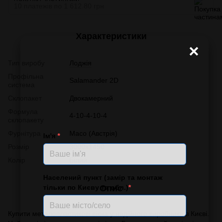
10 платежів по 1 612.80 грн
Характеристики
×
Тип виробу
Лоджія
Профільна
Salamander 2D
система
Склопакет
Двокамерний
Формула
4-10-4-10-4
склопакету
Фурнітура
Масо (Австрія)
Ім'я
*
Розмір
3000x1450
Колір
Білий
Населений пункт (замір та монтаж
тільки по Києву та обл.)
*
Опис
Купити металопластикові вікна у надійного виробника в Києві.