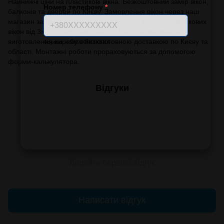
Найнижчі ціни на пластикові вікна. Безкоштовний замір вікон,
Номер телефону
*
балконів та дверей по Києву. Замовлення вікон через наш
магазин займе 1 хвилину. Виготовлення металопластикових
вікон від 3х робочих днів. Увага!!! Вартість вказана за
виготовлення виробу з безкоштовною доставкою по Києву та
Формат: +380XXXXXXXXX
області. Монтажні роботи прораховуються за допомогою
форми-калькулятора.
Відгуки
Додайте перший відгук
Написати відгук