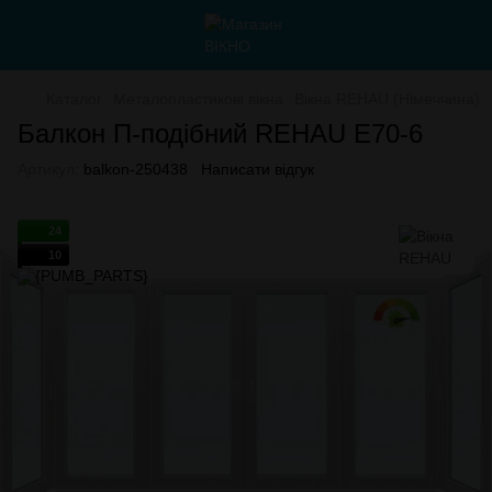
Каталог
Металопластикові вікна
Вікна REHAU (Німеччина)
Балкон П-подібний REHAU E70-6
Артикул:
balkon-250438
Написати відгук
24
10