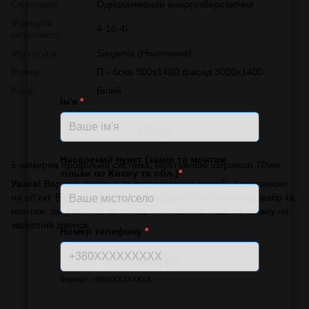
Склопакет
Однокамерний енергозберігаючий
Формула
4-16-4i
склопакету
Фурнітура
Siegenia (Німеччина)
Розмір
П - бока 900х1400 фасад 3000х1400
Колір
Білий
Ім'я
*
Опис
Населений пункт (замір та монтаж
5-камерна профільна система, монтажною шириною 70мм
тільки по Києву та обл.)
*
Увага!
Вартість вказана за виготовлення виробу з доставкою
на об'єкт. Без монтажу. Якщо Вам необхідно виконати замір та
монтаж, звертайтесь за телефоном або залишайте заявку на
зворотній дзвінок.
Номер телефону
*
Відгуки
Формат: +380XXXXXXXXX