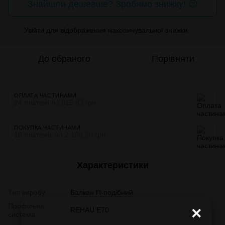
Знайшли дешевше? Зробимо знижку! 😉
Увійти
для відображення накопичувальної знижки
%
До обраного
Порівняти
ОПЛАТА ЧАСТИНАМИ
24 платежі по 915.33 грн
ПОКУПКА ЧАСТИНАМИ
10 платежів по 2 196.80 грн
Характеристики
Тип виробу
Балкон П-подібний
Профільна
×
REHAU E70
система