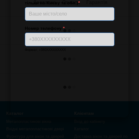
Доставка
Оплата
Гарантія
тільки по Києву та обл.)
*
Номер телефону
*
Формат: +380XXXXXXXXX
Каталог
Клієнтам
Металопластикові вікна
Вхід до кабінету
Вхідні металопластикові двері
Каталог
Фурнітура для вікон та дверей
Доставка вікон та дверей по