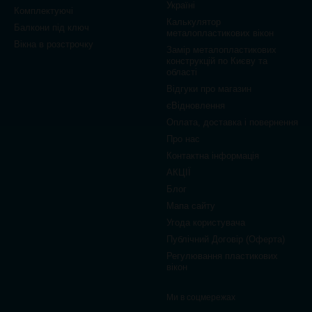
Україні
Комплектуючі
Калькулятор
Балкони під ключ
металопластикових вікон
Вікна в розстрочку
Замір металопластикових
конструкцій по Києву та
області
Відгуки про магазин
єВідновлення
Оплата, доставка і повернення
Про нас
Контактна інформація
АКЦІЇ
Блог
Мапа сайту
Угода користувача
Публічний Договір (Оферта)
Регулювання пластикових
вікон
Ми в соцмережах