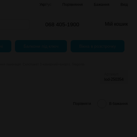
Порівняння
Укр
Рус
Бажання
Вхід
068 405-1900
Мій кошик
чі
Балкони під ключ
Вікна в розстрочку
я ламінація. Склопакет 2-камерний+енерго. Siegenia
Артикул
lod-250354
Порівняти
В бажання