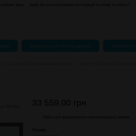
тикових вікон
Замір металопластикових конструкцій по Києву та області
Про нас
Контактна інформація
АКЦІЇ
Блог
Угода користувача
двері
Фурнітура для вікон та дверей
Комплектую
Rehau GENEO 86 (шестикамерний профіль)
Лоджія REHAU GENEO 86. Двосторонн
4
33 559.00 грн
Увійти
для відображення накопичувальної знижки
%
Розмір