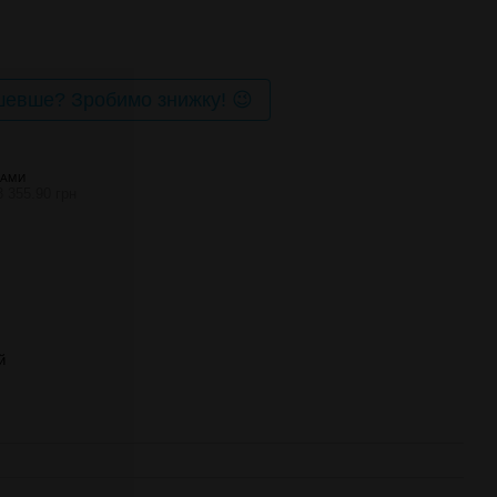
евше? Зробимо знижку! 😉
НАМИ
3 355.90 грн
й