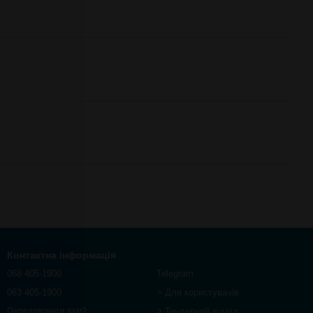
Контактна інформація
068 405-1900
Telegram
063 405-1900
> Для користувачів
> Тендерний відділ
Передзвонити вам?