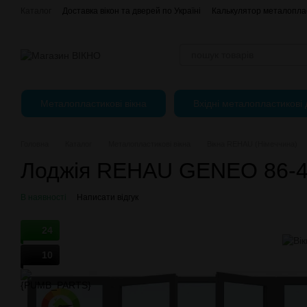
Перейти до основного контенту
Каталог
Доставка вікон та дверей по Україні
Калькулятор металоплас
Відгуки про магазин
єВідновлення
Оплата, доставка і повернення
Публічний Договір (Оферта)
Регулювання пластикових вікон
Металопластикові вікна
Вхідні металопластикові 
Головна
Каталог
Металопластикові вікна
Вікна REHAU (Німеччина)
Лоджія REHAU GENEO 86-
В наявності
Написати відгук
24
10