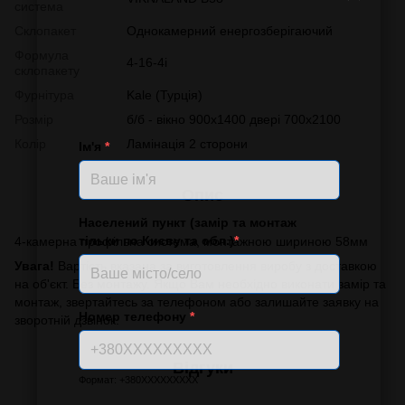
система
Склопакет
Однокамерний енергозберігаючий
Формула
4-16-4i
склопакету
Фурнітура
Kale (Турція)
Розмір
б/б - вікно 900х1400 двері 700х2100
Колір
Ламінація 2 сторони
Ім'я
*
Опис
Населений пункт (замір та монтаж
тільки по Києву та обл.)
*
4-камерна профільна система, монтажною шириною 58мм
Увага!
Вартість вказана за виготовлення виробу з доставкою
на об'єкт. Без монтажу. Якщо Вам необхідно виконати замір та
монтаж, звертайтесь за телефоном або залишайте заявку на
Номер телефону
*
зворотній дзвінок.
Відгуки
Формат: +380XXXXXXXXX