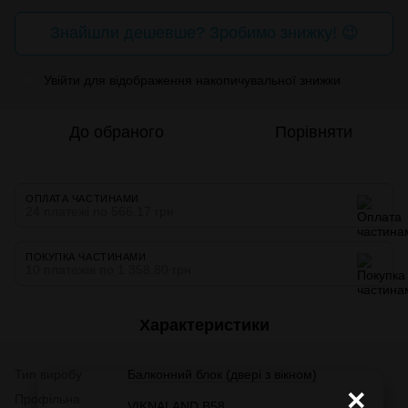
Знайшли дешевше? Зробимо знижку! 😉
Увійти
для відображення накопичувальної знижки
%
До обраного
Порівняти
ОПЛАТА ЧАСТИНАМИ
24 платежі по 566.17 грн
ПОКУПКА ЧАСТИНАМИ
10 платежів по 1 358.80 грн
Характеристики
Тип виробу
Балконний блок (двері з вікном)
×
Профільна
VIKNALAND B58