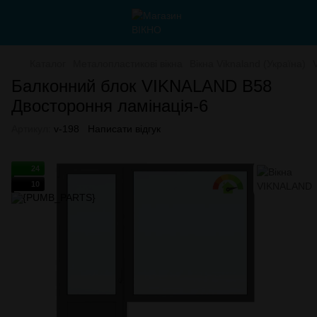
Каталог
Металопластикові вікна
Вікна Viknaland (Україна)
Балконний блок VIKNALAND B58
Двостороння ламінація-6
Артикул:
v-198
Написати відгук
24
10