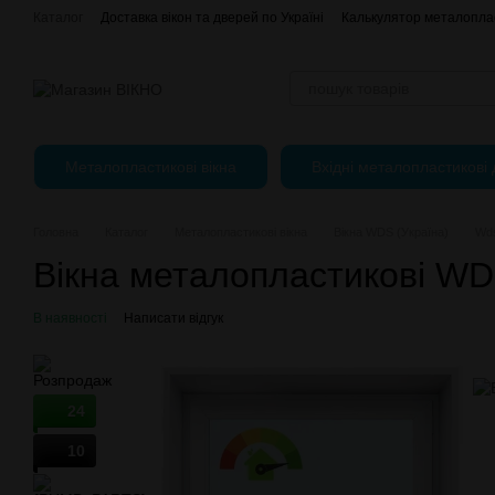
Перейти до основного контенту
Каталог
Доставка вікон та дверей по Україні
Калькулятор металоплас
Відгуки про магазин
єВідновлення
Оплата, доставка і повернення
Публічний Договір (Оферта)
Регулювання пластикових вікон
Металопластикові вікна
Вхідні металопластикові 
Головна
Каталог
Металопластикові вікна
Вікна WDS (Україна)
Wds
Вікна металопластикові WDS
В наявності
Написати відгук
24
10