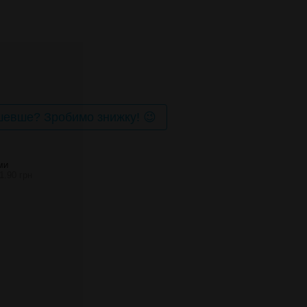
евше? Зробимо знижку! 😉
МИ
1.90 грн