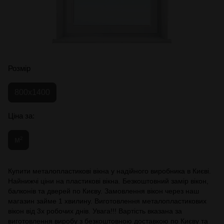
Розмір
800x1400
Ціна за:
м²
Купити металопластикові вікна у надійного виробника в Києві.
Найнижчі ціни на пластикові вікна. Безкоштовний замір вікон,
балконів та дверей по Києву. Замовлення вікон через наш
магазин займе 1 хвилину. Виготовлення металопластикових
вікон від 3х робочих днів. Увага!!! Вартість вказана за
виготовлення виробу з безкоштовною доставкою по Києву та