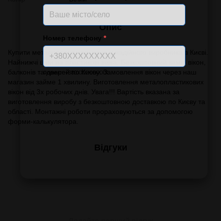
Опис
Номер телефону
*
Купити металопластикові вікна у надійного виробника в Києві.
Найнижчі ціни на пластикові вікна. Безкоштовний замір вікон,
балконів та дверей по Києву. Замовлення вікон через наш
Формат: +380XXXXXXXXX
магазин займе 1 хвилину. Виготовлення металопластикових
вікон від 3х робочих днів. Увага!!! Вартість вказана за
виготовлення виробу з безкоштовною доставкою по Києву та
області. Монтажні роботи прораховуються за допомогою
форми-калькулятора.
Відгуки