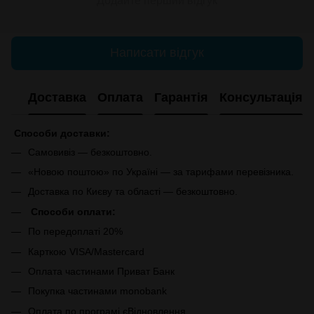
Додайте перший відгук
Написати відгук
Доставка
Оплата
Гарантія
Консультація
Способи доставки:
Самовивіз — безкоштовно.
«Новою поштою» по Україні — за тарифами перевізника.
Доставка по Києву та області — безкоштовно.
Способи оплати:
По передоплаті 20%
Карткою VISA/Mastercard
Оплата частинами Приват Банк
Покупка частинами monobank
Оплата по програмі єВідновлення