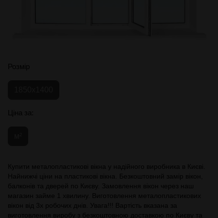
Розмір
1850х1400
Ціна за:
м²
Купити металопластикові вікна у надійного виробника в Києві.
Найнижчі ціни на пластикові вікна. Безкоштовний замір вікон,
балконів та дверей по Києву. Замовлення вікон через наш
магазин займе 1 хвилину. Виготовлення металопластикових
вікон від 3х робочих днів. Увага!!! Вартість вказана за
виготовлення виробу з безкоштовною доставкою по Києву та