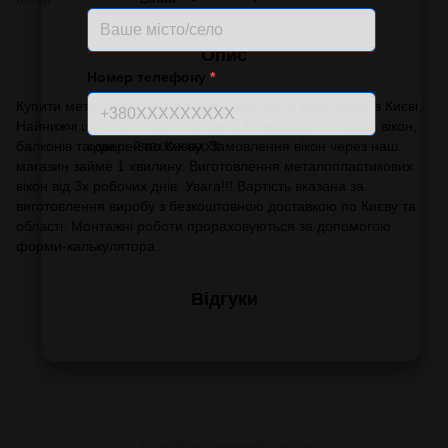
Опис
Номер телефону
*
Купити металопластикові вікна у надійного виробника в Києві.
Найнижчі ціни на пластикові вікна. Безкоштовний замір вікон,
балконів та дверей по Києву. Замовлення вікон через наш
Формат: +380XXXXXXXXX
магазин займе 1 хвилину. Виготовлення металопластикових
вікон від 3х робочих днів. Увага!!! Вартість вказана за
виготовлення виробу з безкоштовною доставкою по Києву та
області. Монтажні роботи прораховуються за допомогою
форми-калькулятора.
Відгуки