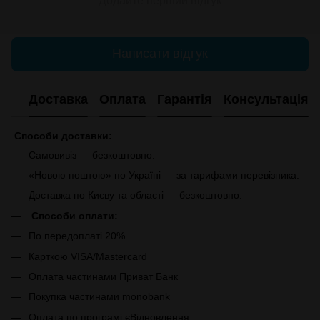
Додайте перший відгук
Написати відгук
Доставка
Оплата
Гарантія
Консультація
Способи доставки:
Самовивіз — безкоштовно.
«Новою поштою» по Україні — за тарифами перевізника.
Доставка по Києву та області — безкоштовно.
Способи оплати:
По передоплаті 20%
Карткою VISA/Mastercard
Оплата частинами Приват Банк
Покупка частинами monobank
Оплата по програмі єВідновлення