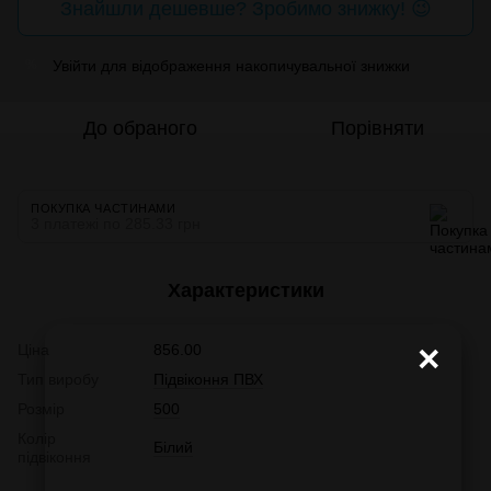
Знайшли дешевше? Зробимо знижку! 😉
Увійти
для відображення накопичувальної знижки
%
До обраного
Порівняти
ПОКУПКА ЧАСТИНАМИ
3 платежі по 285.33 грн
Характеристики
×
Ціна
856.00
Тип виробу
Підвіконня ПВХ
Розмір
500
Колір
Білий
підвіконня