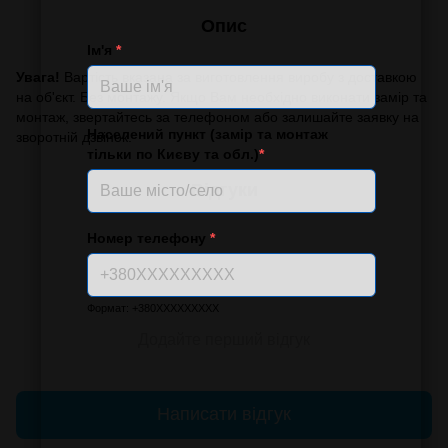
Опис
Ім'я
*
Увага!
Вартість вказана за виготовлення виробу з доставкою
на об'єкт. Без монтажу. Якщо Вам необхідно виконати замір та
монтаж, звертайтесь за телефоном або залишайте заявку на
Населений пункт (замір та монтаж
зворотній дзвінок.
тільки по Києву та обл.)
*
Відгуки
Номер телефону
*
Формат: +380XXXXXXXXX
Додайте перший відгук
Написати відгук