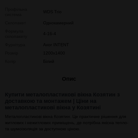
Профільна
WDS Trio
система
Склопакет
Однокамерний
Формула
4-16-4
склопакету
Фурнітура
Axor INTENT
Розмір
1200х1400
Колір
Білий
Опис
Купити металопластикові вікна Козятин з
доставкою та монтажем | Ціни на
металопластикові вікна у Козятині
Металопластикові вікна Козятин
. Це практичне рішення для
житлових і нежитлових приміщень, де потрібна якісна тепло-
та шумоізоляція за доступною ціною.