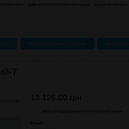
тикових вікон
Замір металопластикових конструкцій
Відгуки про магазин
АКЦІЇ
Блог
Угода користувача
Публічний Договір (Оферта)
двері
Фурнітура для вікон та дверей
Комплектую
Viknaland B70 (п'ятикамерний профіль)
Лоджія VIKNALAND B70 Білий, Kale, 1-каме
ий-7
13 126.00 грн
Увійти
для відображення накопичувальної знижки
%
Розмір