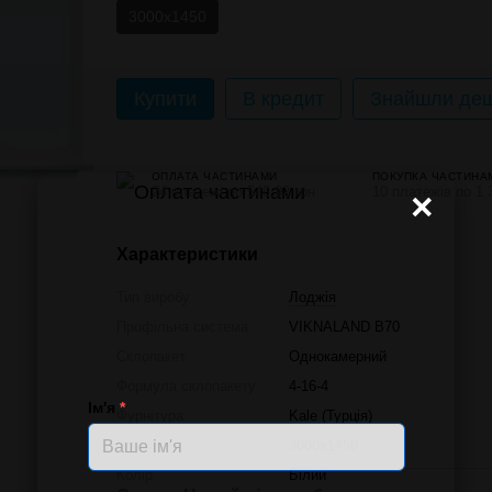
3000x1450
Купити
В кредит
Знайшли деш
ОПЛАТА ЧАСТИНАМИ
ПОКУПКА ЧАСТИНА
24 платежі по 546.92 грн
10 платежів по 1 
×
Характеристики
Тип виробу
Лоджія
Профільна система
VIKNALAND B70
Склопакет
Однокамерний
Формула склопакету
4-16-4
Ім'я
*
Фурнітура
Kale (Турція)
Розмір
3000x1450
Колір
Білий