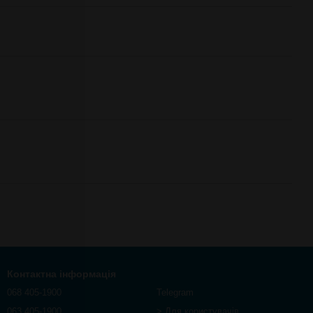
Контактна інформація
068 405-1900
Telegram
063 405-1900
> Для користувачів