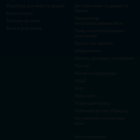
Фурнітура для вікон та дверей
Доставка вікон та дверей по
Україні
Комплектуючі
Калькулятор
Балкони під ключ
металопластикових вікон
Вікна в розстрочку
Замір металопластикових
конструкцій
Відгуки про магазин
єВідновлення
Оплата, доставка і повернення
Про нас
Контактна інформація
АКЦІЇ
Блог
Мапа сайту
Угода користувача
Публічний Договір (Оферта)
Регулювання пластикових
вікон
Ми в соцмережах