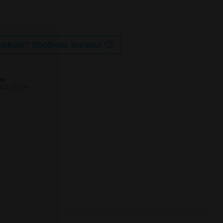
евше? Зробимо знижку! 😉
МИ
312.60 грн