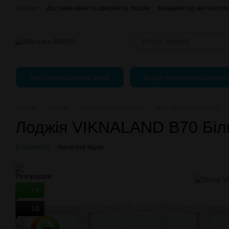
Перейти до основного контенту
Каталог
Доставка вікон та дверей по Україні
Калькулятор металоплас
Оплата, доставка і повернення
Про нас
Контактна інформація
Регулювання пластикових вікон
Металопластикові вікна
Вхідні металопластикові 
Головна
Каталог
Металопластикові вікна
Вікна Viknaland (Україна)
Лоджія VIKNALAND B70 Біл
В наявності
Написати відгук
24
10