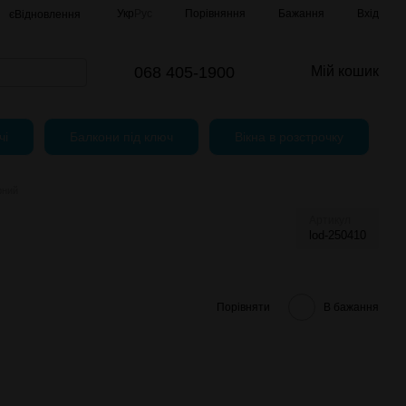
Порівняння
Укр
Рус
Бажання
Вхід
єВідновлення
068 405-1900
Мій кошик
чі
Балкони під ключ
Вікна в розстрочку
рний
Артикул
lod-250410
Порівняти
В бажання