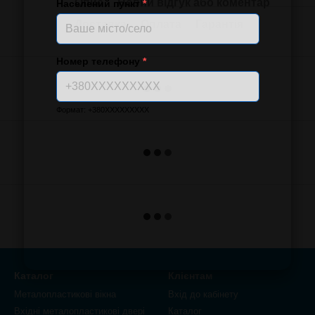
Опис
Новий відгук або коментар
Населений пункт
*
Доставка
Оплата
Гарантія
Номер телефону
*
Формат: +380XXXXXXXXX
Каталог
Клієнтам
Металопластикові вікна
Вхід до кабінету
Вхідні металопластикові двері
Каталог