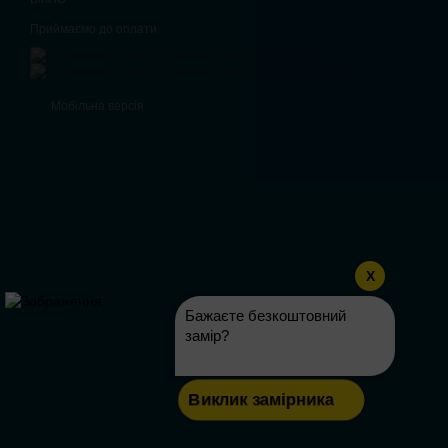
Приймаємо до оплати
Мобільна версія
X
Бажаєте безкоштовний
замір?
Виклик замірника