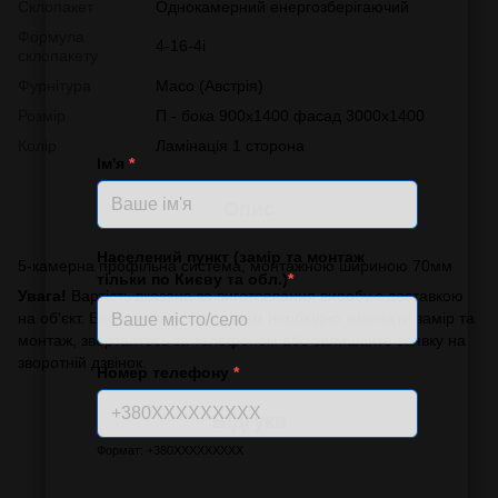
Склопакет
Однокамерний енергозберігаючий
Формула
4-16-4i
склопакету
Фурнітура
Масо (Австрія)
Розмір
П - бока 900х1400 фасад 3000х1400
Колір
Ламінація 1 сторона
Ім'я
*
Опис
Населений пункт (замір та монтаж
5-камерна профільна система, монтажною шириною 70мм
тільки по Києву та обл.)
*
Увага!
Вартість вказана за виготовлення виробу з доставкою
на об'єкт. Без монтажу. Якщо Вам необхідно виконати замір та
монтаж, звертайтесь за телефоном або залишайте заявку на
зворотній дзвінок.
Номер телефону
*
Відгуки
Формат: +380XXXXXXXXX