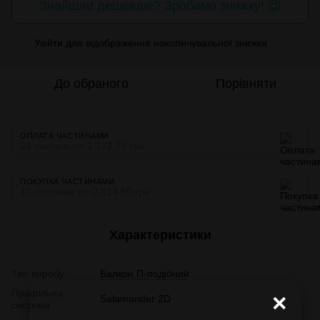
Знайшли дешевше? Зробимо знижку! 😉
Увійти
для відображення накопичувальної знижки
%
До обраного
Порівняти
ОПЛАТА ЧАСТИНАМИ
24 платежі по 1 172.75 грн
ПОКУПКА ЧАСТИНАМИ
10 платежів по 2 814.60 грн
Характеристики
Тип виробу
Балкон П-подібний
Профільна
×
Salamander 2D
система