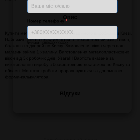
Опис
Номер телефону
*
Купити металопластикові вікна у надійного виробника в Києві.
Найнижчі ціни на пластикові вікна. Безкоштовний замір вікон,
Формат: +380XXXXXXXXX
балконів та дверей по Києву. Замовлення вікон через наш
магазин займе 1 хвилину. Виготовлення металопластикових
вікон від 3х робочих днів. Увага!!! Вартість вказана за
виготовлення виробу з безкоштовною доставкою по Києву та
області. Монтажні роботи прораховуються за допомогою
форми-калькулятора.
Відгуки