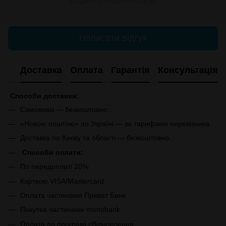
Додайте перший відгук
Написати відгук
Доставка
Оплата
Гарантія
Консультація
Способи доставки:
Самовивіз — безкоштовно.
«Новою поштою» по Україні — за тарифами перевізника.
Доставка по Києву та області — безкоштовно.
Способи оплати:
По передоплаті 20%
Карткою VISA/Mastercard
Оплата частинами Приват Банк
Покупка частинами monobank
Оплата по програмі єВідновлення