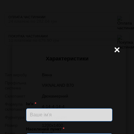
ОПЛАТА ЧАСТИНАМИ
24 платежі по 282.04 грн
ПОКУПКА ЧАСТИНАМИ
10 платежів по 676.90 грн
×
Характеристики
Тип виробу
Вікна
Профільна
VIKNALAND B70
система
Склопакет
Двокамерний
Ім'я
*
Формула
4-14-4-14-4
склопакету
Фурнітура
Kale (Турція)
Розмір
1200х1400
Населений пункт
*
Колір
Білий