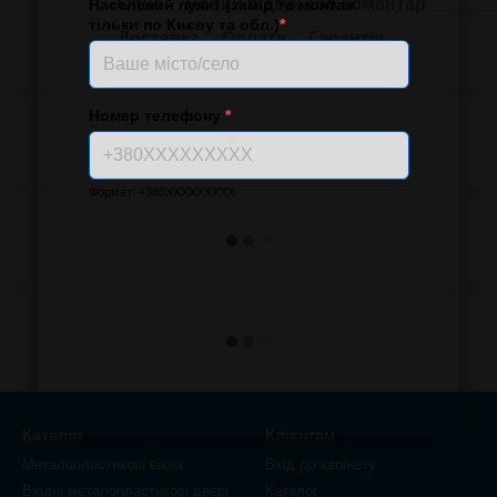
Опис
Новий відгук або коментар
Населений пункт (замір та монтаж
тільки по Києву та обл.)
*
Доставка
Оплата
Гарантія
Номер телефону
*
Формат: +380XXXXXXXXX
Каталог
Клієнтам
Металопластикові вікна
Вхід до кабінету
Вхідні металопластикові двері
Каталог