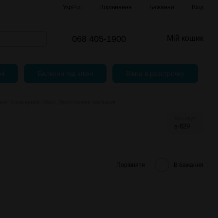
Порівняння
Укр
Рус
Бажання
Вхід
068 405-1900
Мій кошик
чі
Балкони під ключ
Вікна в розстрочку
акет 2-камерний. Maco. Двостороння ламінація
Артикул
s-829
Порівняти
В бажання