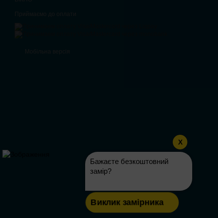
Приймаємо до оплати
Мобільна версія
X
Бажаєте безкоштовний
замір?
Виклик замірника