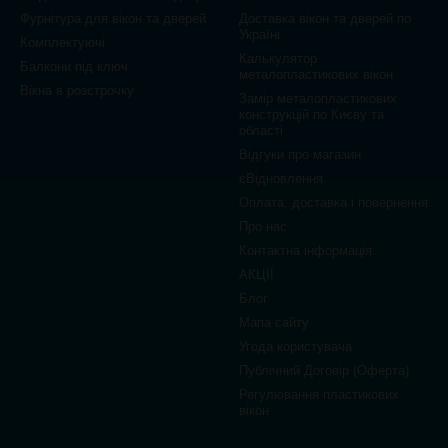
Фурнітура для вікон та дверей
Доставка вікон та дверей по
Україні
Комплектуючі
Калькулятор
Балкони під ключ
металопластикових вікон
Вікна в розстрочку
Замір металопластикових
конструкцій по Києву та
області
Відгуки про магазин
єВідновлення
Оплата, доставка і повернення
Про нас
Контактна інформація
АКЦІЇ
Блог
Мапа сайту
Угода користувача
Публічний Договір (Оферта)
Регулювання пластикових
вікон