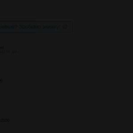
евше? Зробимо знижку! 😉
МИ
442.90 грн
м)
х2100