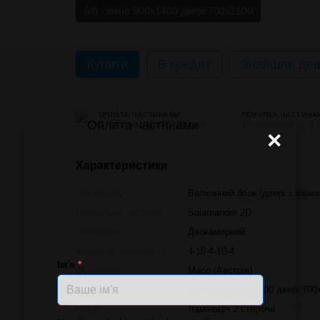
б/б - вікно 900х1400 двері 700х2100
Купити
В кредит
Знайшли деш
ОПЛАТА ЧАСТИНАМИ
ПОКУПКА ЧАСТИНА
24 платежі по 601.21 грн
10 платежів по 1 
×
Характеристики
Тип виробу
Балконний блок (двері з вікно
Профільна система
Salamander 2D
Склопакет
Двокамерний
Формула склопакету
4-10-4-10-4
Ім'я
*
Фурнітура
Масо (Австрія)
Розмір
б/б - вікно 900х1400 двері 700
Колір
Ламінація 2 сторони