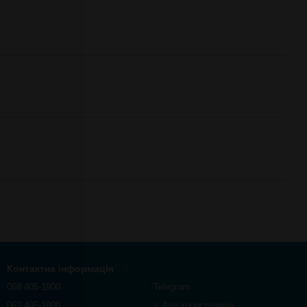
Контактна інформація
068 405-1900
Telegram
063 405-1900
> Для користувачів