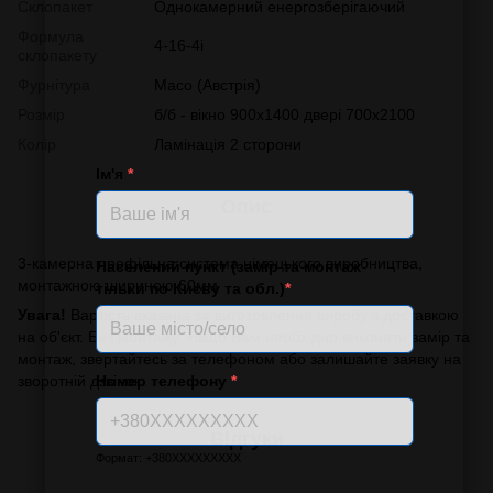
Склопакет
Однокамерний енергозберігаючий
Формула
4-16-4i
склопакету
Фурнітура
Масо (Австрія)
Розмір
б/б - вікно 900х1400 двері 700х2100
Колір
Ламінація 2 сторони
Ім'я
*
Опис
3-камерна профільна система німецького виробництва,
Населений пункт (замір та монтаж
монтажною шириною 60мм
тільки по Києву та обл.)
*
Увага!
Вартість вказана за виготовлення виробу з доставкою
на об'єкт. Без монтажу. Якщо Вам необхідно виконати замір та
монтаж, звертайтесь за телефоном або залишайте заявку на
Номер телефону
*
зворотній дзвінок.
Відгуки
Формат: +380XXXXXXXXX