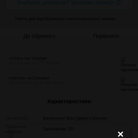
Знайшли дешевше? Зробимо знижку! 😉
Увійти
для відображення накопичувальної знижки
%
До обраного
Порівняти
ОПЛАТА ЧАСТИНАМИ
24 платежі по 577.67 грн
ПОКУПКА ЧАСТИНАМИ
10 платежів по 1 386.40 грн
Характеристики
Тип виробу
Балконний блок (двері з вікном)
Профільна
Salamander 2D
×
система