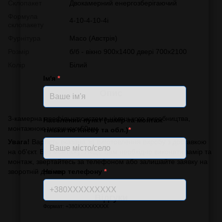
Склопакет
Двокамерний енергозберігаючий
Формула
4-10-4-10-4і
склопакету
Фурнітура
Масо (Австрія)
Розмір
б/б - вікно 900х1400 двері 700х2100
Колір
Білий
Ім'я
*
Опис
3-камерна профільна система німецького виробництва,
Населений пункт (замір та монтаж
монтажною шириною 60мм
тільки по Києву та обл.)
*
Увага!
Вартість вказана за виготовлення виробу з доставкою
на об'єкт. Без монтажу. Якщо Вам необхідно виконати замір та
монтаж, звертайтесь за телефоном або залишайте заявку на
Номер телефону
*
зворотній дзвінок.
Відгуки
Формат: +380XXXXXXXXX