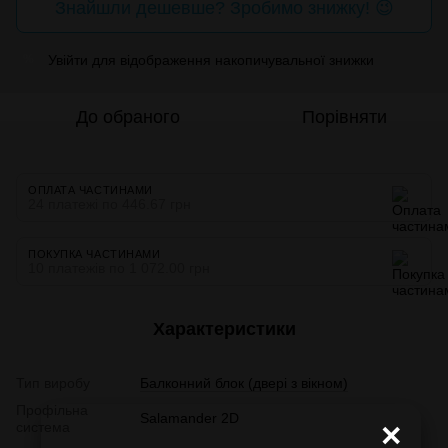
Знайшли дешевше? Зробимо знижку! 😉
Увійти
для відображення накопичувальної знижки
%
До обраного
Порівняти
ОПЛАТА ЧАСТИНАМИ
24 платежі по 446.67 грн
ПОКУПКА ЧАСТИНАМИ
10 платежів по 1 072.00 грн
Характеристики
Тип виробу
Балконний блок (двері з вікном)
Профільна
Salamander 2D
×
система