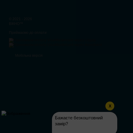
© 2021 - 2026
ВІКНО™
Приймаємо до оплати
Мобільна версія
X
Бажаєте безкоштовний
замір?