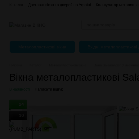
Перейти до основного контенту
Каталог
Доставка вікон та дверей по Україні
Калькулятор металоплас
Оплата, доставка і повернення
Про нас
Контактна інформація
Регулювання пластикових вікон
Металопластикові вікна
Вхідні металопластикові 
Головна
Каталог
Металопластикові вікна
Вікна Salamander (Німеччин
Вікна металопластикові Sa
В наявності
Написати відгук
24
10