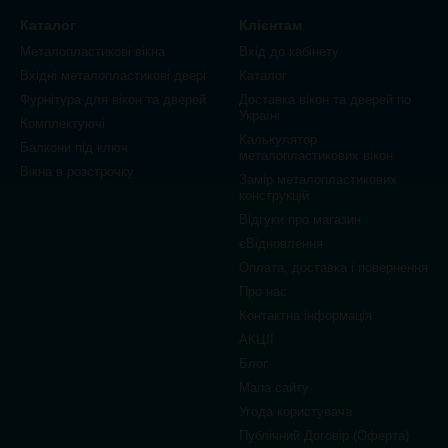
Каталог
Клієнтам
Металопластикові вікна
Вхід до кабінету
Вхідні металопластикові двері
Каталог
Фурнітура для вікон та дверей
Доставка вікон та дверей по
Україні
Комплектуючі
Калькулятор
Балкони під ключ
металопластикових вікон
Вікна в розстрочку
Замір металопластикових
конструкцій
Відгуки про магазин
єВідновлення
Оплата, доставка і повернення
Про нас
Контактна інформація
АКЦІЇ
Блог
Мапа сайту
Угода користувача
Публічний Договір (Оферта)