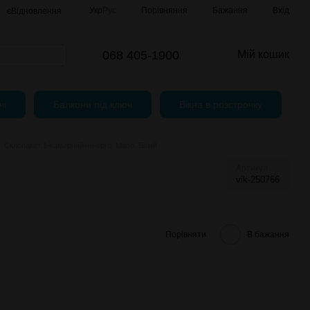
Порівняння
Укр
Рус
Бажання
Вхід
єВідновлення
068 405-1900
Мій кошик
чі
Балкони під ключ
Вікна в розстрочку
. Склопакет 1-камерний+енерго. Maco. Білий
Артикул
vik-250766
Порівняти
В бажання