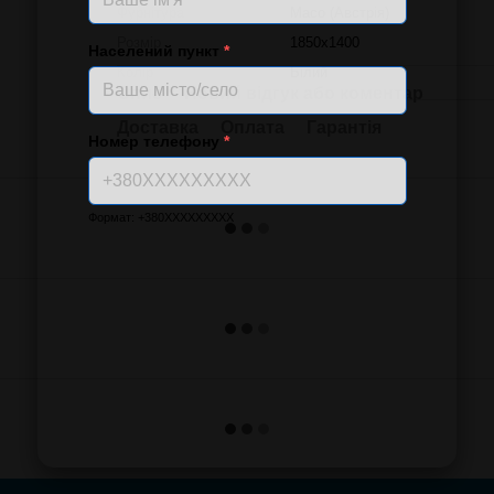
Фурнітура
Масо (Австрія)
Розмір
1850х1400
Населений пункт
*
Колір
Білий
Опис
Новий відгук або коментар
Доставка
Оплата
Гарантія
Номер телефону
*
Формат: +380XXXXXXXXX