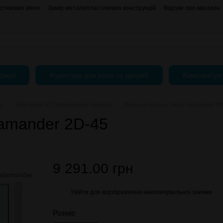
тикових вікон
Замір металопластикових конструкцій
Відгуки про магазин
АКЦІЇ
Блог
Угода користувача
Публічний Договір (Оферта)
двері
Фурнітура для вікон та дверей
Комплектую
а)
Salamander 2D (трикамерний профіль)
Вікна металопластикові Salamander 2D
lamander 2D-45
9 291.00 грн
Увійти
для відображення накопичувальної знижки
%
Розмір