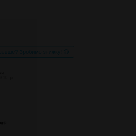
евше? Зробимо знижку! 😉
МИ
9.10 грн
чий