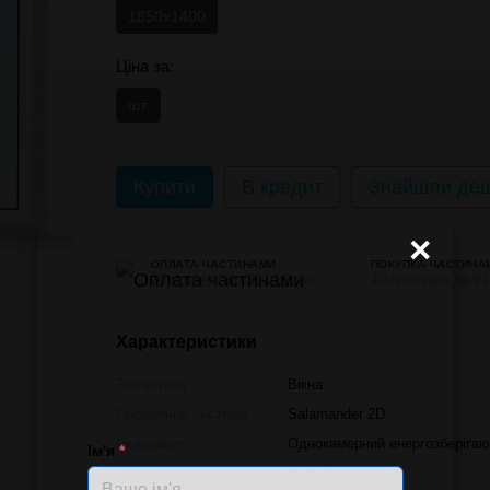
1850х1400
Ціна за:
шт.
Купити
В кредит
Знайшли деш
×
ОПЛАТА ЧАСТИНАМИ
ПОКУПКА ЧАСТИНА
24 платежі по 387.13 грн
10 платежів по 92
Характеристики
Тип виробу
Вікна
Профільна система
Salamander 2D
Склопакет
Однокамерний енергозберігаю
Ім'я
*
Формула склопакету
4-16-4i