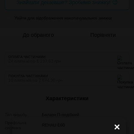
Знайшли дешевше? Зробимо знижку! 😉
Увійти
для відображення накопичувальної знижки
%
До обраного
Порівняти
ОПЛАТА ЧАСТИНАМИ
24 платежі по 1 197.63 грн
ПОКУПКА ЧАСТИНАМИ
10 платежів по 2 874.30 грн
Характеристики
Тип виробу
Балкон П-подібний
Профільна
×
REHAU E60
система