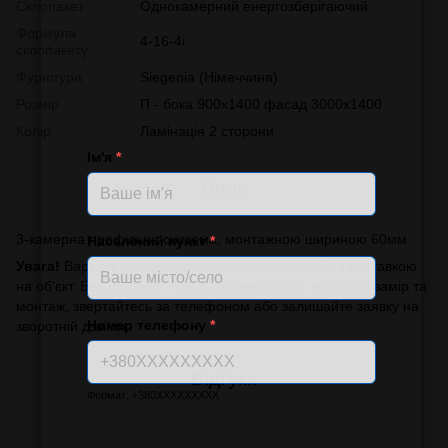
Склопакет
Однокамерний енергозберігаючий
Формула
4-16-4i
склопакету
Фурнітура
Siegenia (Німеччина)
Розмір
П - бока 900х1400 фасад 3000х1400
Колір
Ламінація 2 сторони
Ім'я
*
Опис
3-камерна профільна система, монтажною шириною 60мм
Населений пункт
*
Увага!
Вартість вказана за виготовлення виробу з доставкою
на об'єкт. Без монтажу. Якщо Вам необхідно виконати замір та
монтаж, звертайтесь за телефоном або залишайте заявку на
Номер телефону
*
зворотній дзвінок.
Відгуки
Формат: +380XXXXXXXXX