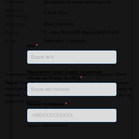
Склопакет
Двокамерний енергозберігаючий
Формула
4-10-4-10-4і
склопакету
Фурнітура
Масо (Австрія)
Розмір
П - бока 900х1400 фасад 3000х1400
Колір
Ламінація 1 сторона
Ім'я
*
Опис
Населений пункт (замір та монтаж
3-камерна профільна система, монтажною шириною 60мм
тільки по Києву та обл.)
*
Увага!
Вартість вказана за виготовлення виробу з доставкою
на об'єкт. Без монтажу. Якщо Вам необхідно виконати замір та
монтаж, звертайтесь за телефоном або залишайте заявку на
зворотній дзвінок.
Номер телефону
*
Відгуки
Формат: +380XXXXXXXXX