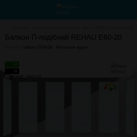
Каталог
Металопластикові вікна
Вікна REHAU (Німеччина)
Балкон П-подібний REHAU E60-20
Артикул:
balkon-250428
Написати відгук
24
10