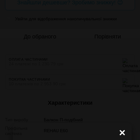
Знайшли дешевше? Зробимо знижку! 😉
Увійти
для відображення накопичувальної знижки
%
До обраного
Порівняти
ОПЛАТА ЧАСТИНАМИ
24 платежі по 1 230.79 грн
ПОКУПКА ЧАСТИНАМИ
10 платежів по 2 953.90 грн
Характеристики
Тип виробу
Балкон П-подібний
Профільна
×
REHAU E60
система