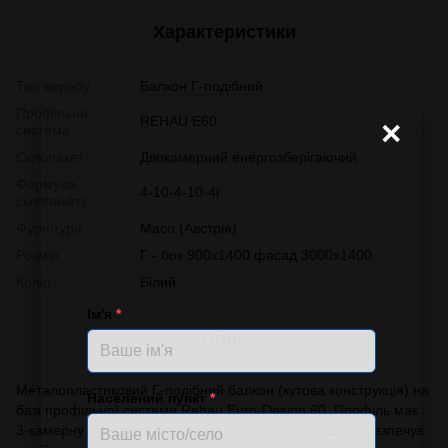
Характеристики
Тип виробу
Балкон Г-подібний
Профільна
REHAU E60
×
система
Склопакет
Двокамерний енергозберігаючий
Формула
4-10-4-10-4і
склопакету
Фурнітура
Масо (Австрія)
Розмір
Г - бок 900х1400 фасад 3000х1400
Колір
Білий
Ім'я
*
Опис
Металопластиковий Г-подібний балкон (кутова конструкція) на
Населений пункт
*
базі профільної системи Rehau Euro-Design 60. Профіль має
3-камерну будову та монтажну глибину 60 мм, що забезпечує