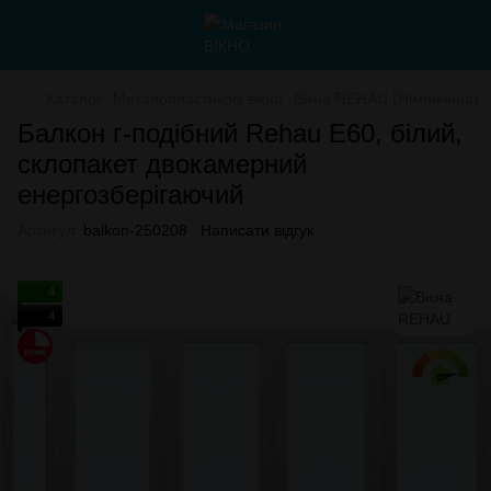
Каталог
Металопластикові вікна
Вікна REHAU (Німеччина)
Балкон г-подібний Rehau E60, білий,
склопакет двокамерний
енергозберігаючий
Артикул:
balkon-250208
Написати відгук
4
4