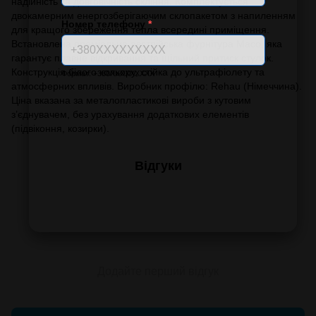
надійність та довговічність скління. Комплектується
двокамерним енергозберігаючим склопакетом з напиленням
Номер телефону
*
для кращого збереження тепла всередині приміщення.
Встановлена преміальна австрійська фурнітура Maco, яка
гарантує плавне відкривання та щільний притиск стулок.
Конструкція білого кольору, стійка до ультрафіолету та
Формат: +380XXXXXXXXX
атмосферних впливів. Виробник профілю: Rehau (Німеччина).
Ціна вказана за металопластикові вироби з кутовим
з’єднувачем, без урахування додаткових елементів
(підвіконня, козирки).
Відгуки
Додайте перший відгук