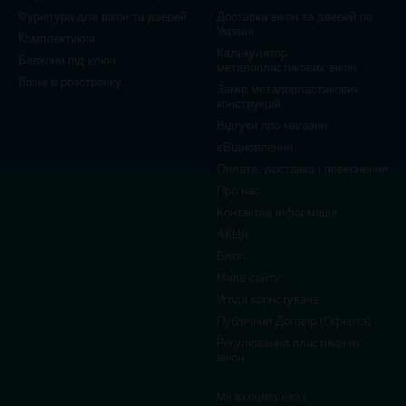
Фурнітура для вікон та дверей
Доставка вікон та дверей по
Україні
Комплектуючі
Калькулятор
Балкони під ключ
металопластикових вікон
Вікна в розстрочку
Замір металопластикових
конструкцій
Відгуки про магазин
єВідновлення
Оплата, доставка і повернення
Про нас
Контактна інформація
АКЦІЇ
Блог
Мапа сайту
Угода користувача
Публічний Договір (Оферта)
Регулювання пластикових
вікон
Ми в соцмережах