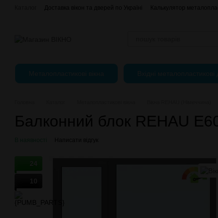
Перейти до основного контенту
Каталог
Доставка вікон та дверей по Україні
Калькулятор металоплас
Оплата, доставка і повернення
Про нас
Контактна інформація
Регулювання пластикових вікон
Металопластикові вікна
Вхідні металопластикові 
Головна
Каталог
Металопластикові вікна
Вікна REHAU (Німеччина)
Балконний блок REHAU E6
В наявності
Написати відгук
24
10