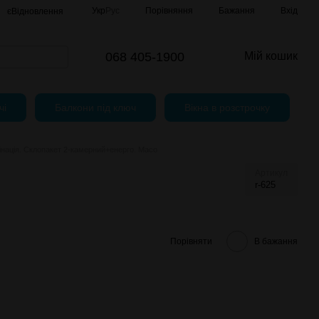
Порівняння
Укр
Рус
Бажання
Вхід
єВідновлення
068 405-1900
Мій кошик
чі
Балкони під ключ
Вікна в розстрочку
нація. Склопакет 2-камерний+енерго. Масо
Артикул
r-625
Порівняти
В бажання