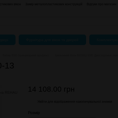
тикових вікон
Замір металопластикових конструкцій
Відгуки про магазин
АКЦІЇ
Блог
Угода користувача
Публічний Договір (Оферта)
двері
Фурнітура для вікон та дверей
Комплектую
Rehau E60 (трикамерний профіль)
Балконний блок REHAU E60. Двостороння ламі
0-13
14 108.00 грн
Увійти
для відображення накопичувальної знижки
%
Розмір