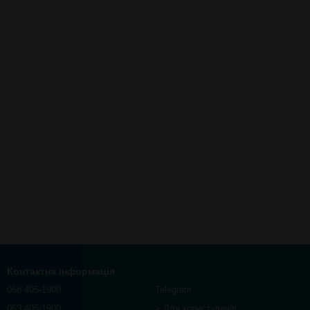
Контактна інформація
068 405-1900
Telegram
063 405-1900
> Для користувачів