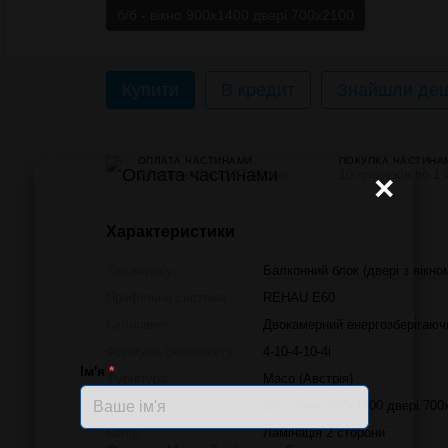
б/б - вікно 900х1400 двері 700х2100
Купити
В кредит
Знайшли деш
ОПЛАТА ЧАСТИНАМИ
ПОКУПКА ЧАСТИНА
24 платежі по 587.83 грн
10 платежів по 1 
×
Характеристики
Тип виробу
Балконний блок (двері з вікно
Профільна система
REHAU E60
Склопакет
Двокамерний енергозберігаюч
Формула склопакету
4-10-4-10-4і
Ім'я
*
Фурнітура
Масо (Австрія)
Розмір
б/б - вікно 900х1400 двері 700
Колір
Ламінація 2 сторони