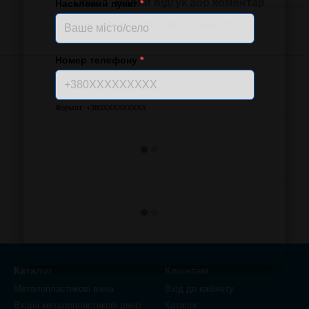
Опис
Новий відгук або коментар
Населений пункт
*
Доставка
Оплата
Гарантія
Номер телефону
*
Формат: +380XXXXXXXXX
Каталог
Клієнтам
Металопластикові вікна
Вхід до кабінету
Вхідні металопластикові двері
Каталог