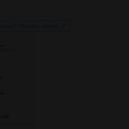
евше? Зробимо знижку! 😉
МИ
410.80 грн
м)
ий
х2100