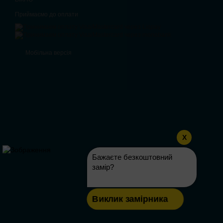
Приймаємо до оплати
Мобільна версія
X
Бажаєте безкоштовний
замір?
Виклик замірника