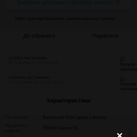
Знайшли дешевше? Зробимо знижку! 😉
Увійти
для відображення накопичувальної знижки
%
До обраного
Порівняти
ОПЛАТА ЧАСТИНАМИ
24 платежі по 843.21 грн
ПОКУПКА ЧАСТИНАМИ
10 платежів по 2 023.70 грн
Характеристики
Тип виробу
Балконний блок (двері з вікном)
Профільна
REHAU Geneo 86
система
×