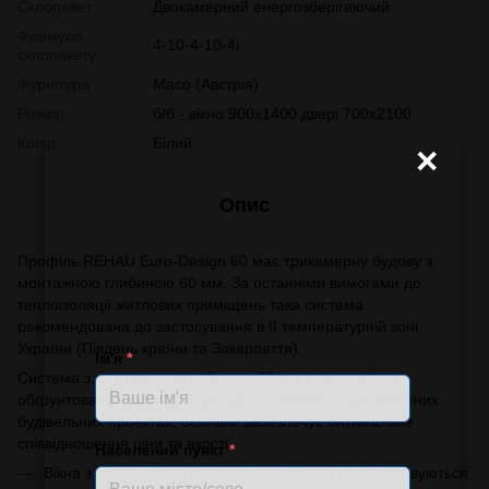
Склопакет
Двокамерний енергозберігаючий
Формула
4-10-4-10-4і
склопакету
Фурнітура
Масо (Австрія)
Розмір
б/б - вікно 900х1400 двері 700х2100
Колір
Білий
×
Опис
Профіль REHAU Euro-Design 60 має трикамерну будову з
монтажною глибиною 60 мм. За останніми вимогами до
теплоізоляції житлових приміщень така система
рекомендована до застосування в ІІ температурній зоні
України (Південь країни та Закарпаття).
Ім'я
*
Система з монтажною глибиною 60 мм є економічно
обгрунтованим вибором для застосування в різноманітних
будівельних проектах, оскільки забезпечує оптимальне
співвідношення ціни та якості.
Населений пункт
*
Вікна з трикамерної профільної системи використовуються