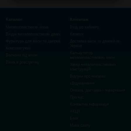
Каталог
Клієнтам
Металопластикові вікна
Вхід до кабінету
Вхідні металопластикові двері
Каталог
Фурнітура для вікон та дверей
Доставка вікон та дверей по
Україні
Комплектуючі
Калькулятор
Балкони під ключ
металопластикових вікон
Вікна в розстрочку
Замір металопластикових
конструкцій
Відгуки про магазин
єВідновлення
Оплата, доставка і повернення
Про нас
Контактна інформація
АКЦІЇ
Блог
Мапа сайту