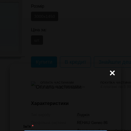
Розмір
3000x1450
Ціна за:
шт.
Купити
В кредит
Знайшли деш
×
ОПЛАТА ЧАСТИНАМИ
ПОКУПКА ЧАСТИН
4 платежі по 5 992.75 грн
4 платежі по 5 99
Характеристики
Тип виробу
Лоджія
Профільна система
REHAU Geneo 86
Ім'я
*
Склопакет
Двокамерний енергозберігаюч