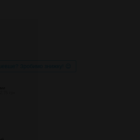
евше? Зробимо знижку! 😉
АМИ
2.75 грн
ий