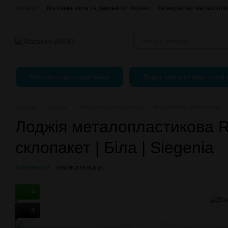
Перейти до основного контенту
Каталог
Доставка вікон та дверей по Україні
Калькулятор металоплас
Оплата, доставка і повернення
Про нас
Контактна інформація
Регулювання пластикових вікон
Металопластикові вікна
Вхідні металопластикові 
Головна
Каталог
Металопластикові вікна
Вікна REHAU (Німеччина)
Лоджія металопластикова 
склопакет | Біла | Siegenia
В наявності
Написати відгук
4
4