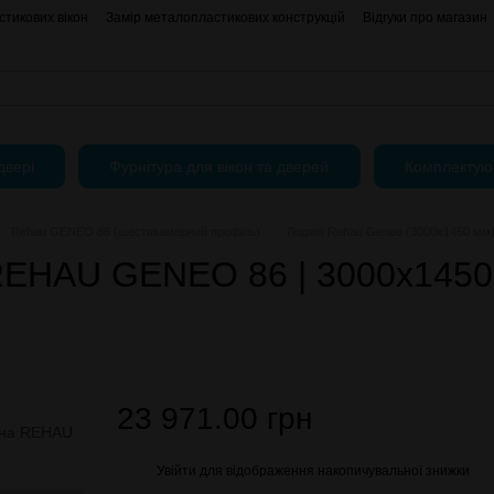
тикових вікон
Замір металопластикових конструкцій
Відгуки про магазин
АКЦІЇ
Блог
Угода користувача
Публічний Договір (Оферта)
двері
Фурнітура для вікон та дверей
Комплектую
Rehau GENEO 86 (шестикамерний профіль)
Лоджія Rehau Geneo (3000х1450 мм),
REHAU GENEO 86 | 3000х1450 
23 971.00 грн
Увійти
для відображення накопичувальної знижки
%