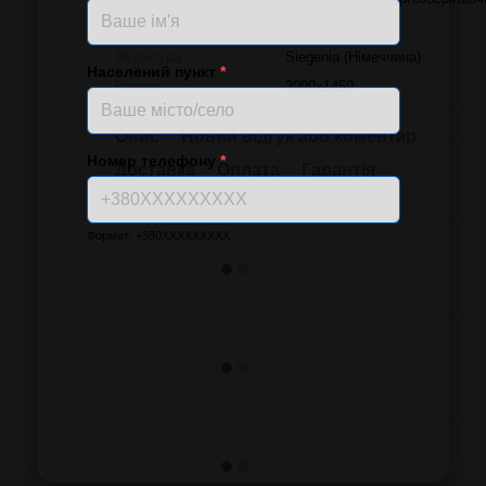
Формула склопакету
4-14-4-14-4і
Фурнітура
Siegenia (Німеччина)
Населений пункт
*
Розмір
3000x1450
Колір
Білий
Опис
Новий відгук або коментар
Номер телефону
*
Доставка
Оплата
Гарантія
Формат: +380XXXXXXXXX