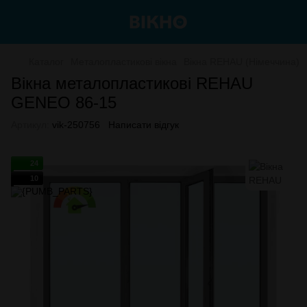
Каталог
Металопластикові вікна
Вікна REHAU (Німеччина)
Вікна металопластикові REHAU
GENEO 86-15
Артикул:
vik-250756
Написати відгук
24
10