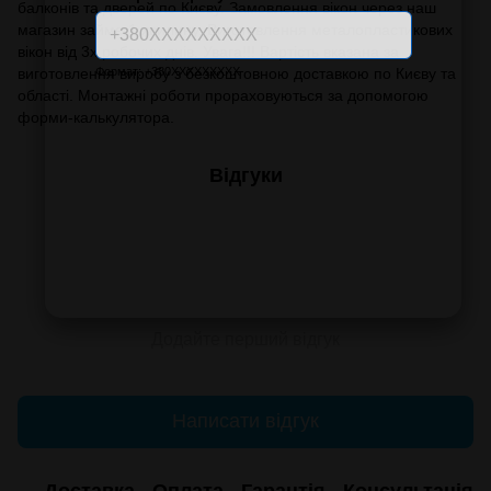
балконів та дверей по Києву. Замовлення вікон через наш
магазин займе 1 хвилину. Виготовлення металопластикових
вікон від 3х робочих днів. Увага!!! Вартість вказана за
виготовлення виробу з безкоштовною доставкою по Києву та
Формат: +380XXXXXXXXX
області. Монтажні роботи прораховуються за допомогою
форми-калькулятора.
Відгуки
Додайте перший відгук
Написати відгук