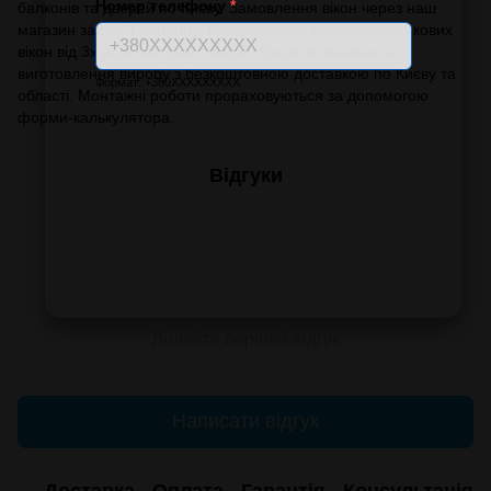
Номер телефону
*
балконів та дверей по Києву. Замовлення вікон через наш
магазин займе 1 хвилину. Виготовлення металопластикових
вікон від 3х робочих днів. Увага!!! Вартість вказана за
виготовлення виробу з безкоштовною доставкою по Києву та
Формат: +380XXXXXXXXX
області. Монтажні роботи прораховуються за допомогою
форми-калькулятора.
Відгуки
Додайте перший відгук
Написати відгук