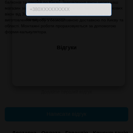
балконів та дверей по Києву. Замовлення вікон через наш
магазин займе 1 хвилину. Виготовлення металопластикових
вікон від 3х робочих днів. Увага!!! Вартість вказана за
виготовлення виробу з безкоштовною доставкою по Києву та
Формат: +380XXXXXXXXX
області. Монтажні роботи прораховуються за допомогою
форми-калькулятора.
Відгуки
Додайте перший відгук
Написати відгук