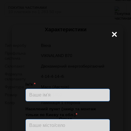
ПОКУПКА ЧАСТИНАМИ
10 платежів по 1 283.50 грн
Характеристики
×
Тип виробу
Вікна
Профільна
VIKNALAND B70
система
Склопакет
Двокамерний енергозберігаючий
Формула
4-14-4-14-4і
склопакету
Ім'я
*
Фурнітура
Масо (Австрія)
Розмір
1850х1400
Колір
Ламінація 1 сторона
Населений пункт (замір та монтаж
тільки по Києву та обл.)
*
Опис