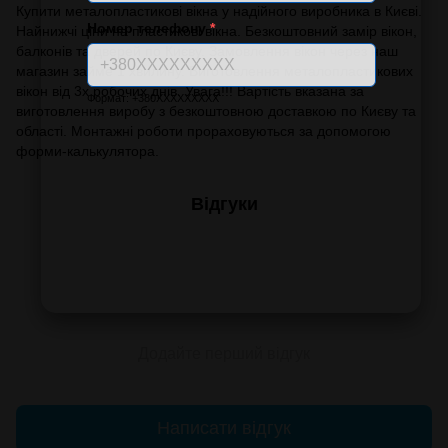
Купити металопластикові вікна у надійного виробника в Києві.
Номер телефону
*
Найнижчі ціни на пластикові вікна. Безкоштовний замір вікон,
балконів та дверей по Києву. Замовлення вікон через наш
магазин займе 1 хвилину. Виготовлення металопластикових
вікон від 3х робочих днів. Увага!!! Вартість вказана за
Формат: +380XXXXXXXXX
виготовлення виробу з безкоштовною доставкою по Києву та
області. Монтажні роботи прораховуються за допомогою
форми-калькулятора.
Відгуки
Додайте перший відгук
Написати відгук