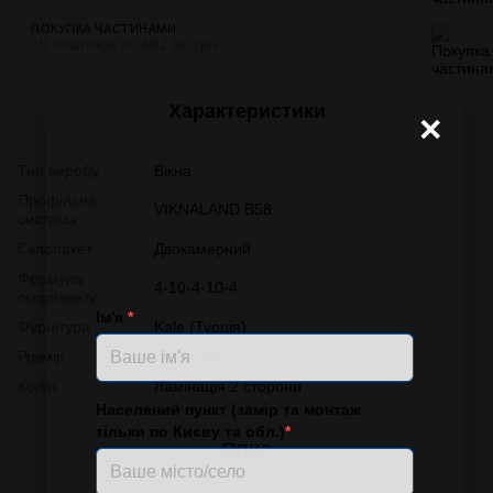
ПОКУПКА ЧАСТИНАМИ
10 платежів по 682.60 грн
Характеристики
×
Тип виробу
Вікна
Профільна
VIKNALAND B58
система
Склопакет
Двокамерний
Формула
4-10-4-10-4
склопакету
Ім'я
*
Фурнітура
Kale (Турція)
Розмір
800x1400
Колір
Ламінація 2 сторони
Населений пункт (замір та монтаж
тільки по Києву та обл.)
*
Опис