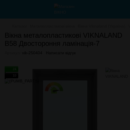
Каталог
Металопластикові вікна
Вікна Viknaland (Україна)
Вікна металопластикові VIKNALAND
B58 Двостороння ламінація-7
Артикул:
vik-250404
Написати відгук
24
10