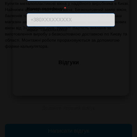
Купити металопластикові вікна у надійного виробника в Києві.
Номер телефону
*
Найнижчі ціни на пластикові вікна. Безкоштовний замір вікон,
балконів та дверей по Києву. Замовлення вікон через наш
магазин займе 1 хвилину. Виготовлення металопластикових
вікон від 3х робочих днів. Увага!!! Вартість вказана за
Формат: +380XXXXXXXXX
виготовлення виробу з безкоштовною доставкою по Києву та
області. Монтажні роботи прораховуються за допомогою
форми-калькулятора.
Відгуки
Додайте перший відгук
Написати відгук