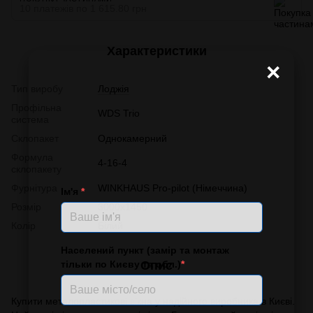
10 платежів по 1 615.80 грн
Характеристики
×
Тип виробу
Лоджія
Профільна
WDS Trio
система
Склопакет
Однокамерний
Формула
4-16-4
склопакету
Фурнітура
WINKHAUS Pro-pilot (Німеччина)
Ім'я
*
Розмір
3000x1450
Колір
Білий
Населений пункт (замір та монтаж
тільки по Києву та обл.)
*
Опис
Купити металопластикові вікна у надійного виробника в Києві.