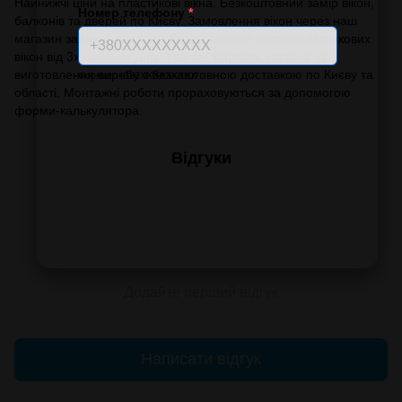
Найнижчі ціни на пластикові вікна. Безкоштовний замір вікон,
Номер телефону
*
балконів та дверей по Києву. Замовлення вікон через наш
магазин займе 1 хвилину. Виготовлення металопластикових
вікон від 3х робочих днів. Увага!!! Вартість вказана за
виготовлення виробу з безкоштовною доставкою по Києву та
Формат: +380XXXXXXXXX
області. Монтажні роботи прораховуються за допомогою
форми-калькулятора.
Відгуки
Додайте перший відгук
Написати відгук