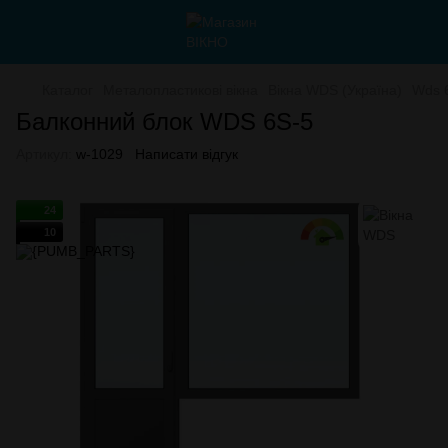
Каталог
Металопластикові вікна
Вікна WDS (Україна)
Wds 
Балконний блок WDS 6S-5
Артикул:
w-1029
Написати відгук
24
10