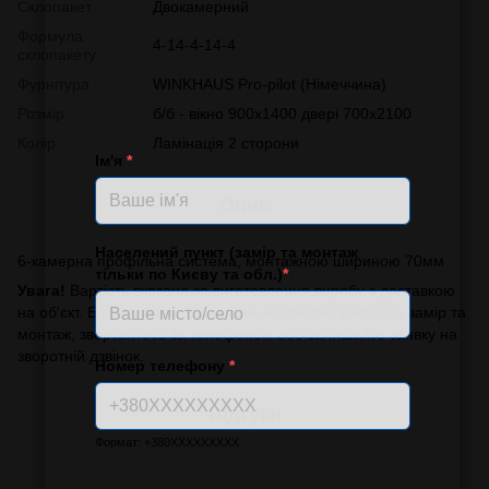
Склопакет
Двокамерний
Формула
4-14-4-14-4
склопакету
Фурнітура
WINKHAUS Pro-pilot (Німеччина)
Розмір
б/б - вікно 900х1400 двері 700х2100
Колір
Ламінація 2 сторони
Ім'я
*
Опис
Населений пункт (замір та монтаж
6-камерна профільна система, монтажною шириною 70мм
тільки по Києву та обл.)
*
Увага!
Вартість вказана за виготовлення виробу з доставкою
на об'єкт. Без монтажу. Якщо Вам необхідно виконати замір та
монтаж, звертайтесь за телефоном або залишайте заявку на
зворотній дзвінок.
Номер телефону
*
Відгуки
Формат: +380XXXXXXXXX