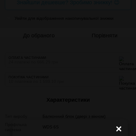
Знайшли дешевше? Зробимо знижку! 😉
Увійти
для відображення накопичувальної знижки
%
До обраного
Порівняти
ОПЛАТА ЧАСТИНАМИ
24 платежі по 666.29 грн
ПОКУПКА ЧАСТИНАМИ
10 платежів по 1 599.10 грн
Характеристики
Тип виробу
Балконний блок (двері з вікном)
Профільна
×
WDS 6S
система