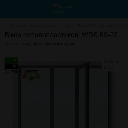
Каталог
Металопластикові вікна
Вікна WDS (Україна)
Wds 
Вікна металопластикові WDS 6S-22
Артикул:
vik-250874
Написати відгук
24
10