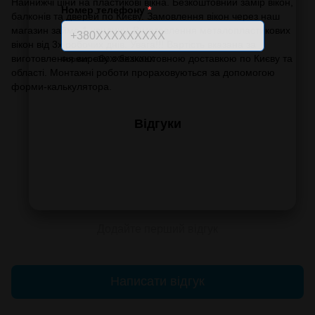
Найнижчі ціни на пластикові вікна. Безкоштовний замір вікон,
Номер телефону
*
балконів та дверей по Києву. Замовлення вікон через наш
магазин займе 1 хвилину. Виготовлення металопластикових
вікон від 3х робочих днів. Увага!!! Вартість вказана за
виготовлення виробу з безкоштовною доставкою по Києву та
Формат: +380XXXXXXXXX
області. Монтажні роботи прораховуються за допомогою
форми-калькулятора.
Відгуки
Додайте перший відгук
Написати відгук