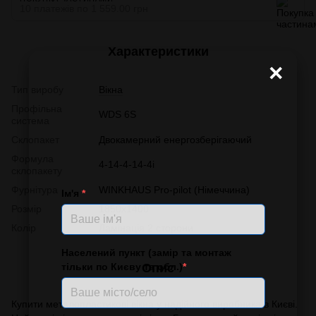
10 платежів по 1 559.00 грн
Характеристики
×
Тип виробу
Вікна
Профільна
WDS 6S
система
Склопакет
Двокамерний енергозберігаючий
Формула
4-14-4-14-4і
склопакету
Фурнітура
WINKHAUS Pro-pilot (Німеччина)
Ім'я
*
Розмір
1850х1400
Колір
Ламінація 2 сторони
Населений пункт (замір та монтаж
тільки по Києву та обл.)
*
Опис
Купити металопластикові вікна у надійного виробника в Києві.