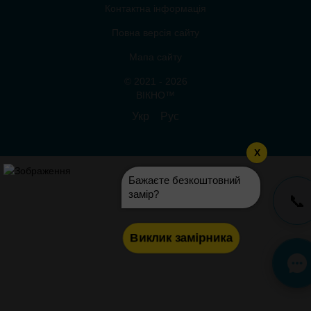
Контактна інформація
Повна версія сайту
Мапа сайту
© 2021 - 2026
ВІКНО™
Укр
Рус
X
Бажаєте безкоштовний
замір?
📞
Виклик замірника