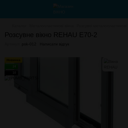
Каталог
Металопластикові вікна
Розсувні металопластикові 
Розсувне вікно REHAU E70-2
Артикул:
psk-012
Написати відгук
Новинка
24
10