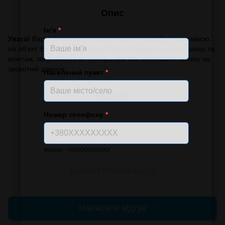
Опис
Ім'я
*
Увага!
Вартість вказана за виготовлення виробу з доставкою
на об'єкт. Без монтажу. Якщо Вам необхідно виконати замір та
монтаж, звертайтесь за телефоном або залишайте заявку на
зворотній дзвінок.
Населений пункт
*
Відгуки
Номер телефону
*
Формат: +380XXXXXXXXX
Додайте перший відгук
Написати відгук