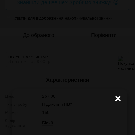
Знайшли дешевше? Зробимо знижку! 😉
Увійти
для відображення накопичувальної знижки
%
До обраного
Порівняти
ПОКУПКА ЧАСТИНАМИ
3 платежі по 89.00 грн
Характеристики
×
Ціна
267.00
Тип виробу
Підвіконня ПВХ
Розмір
150
Колір
Білий
підвіконня