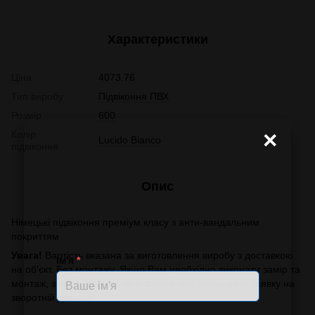
Характеристики
Ціна
4073.76
Тип виробу
Підвіконня ПВХ
Розмір
600
×
Колір
Lucido Bianco
підвіконня
Опис
Німецькі підвіконня преміум класу з анти-вандальним
покриттям
Увага!
Вартість вказана за виготовлення виробу з доставкою
Ім'я
*
на об'єкт. Без монтажу. Якщо Вам необхідно виконати замір та
монтаж, звертайтесь за телефоном або залишайте заявку на
зворотній дзвінок.