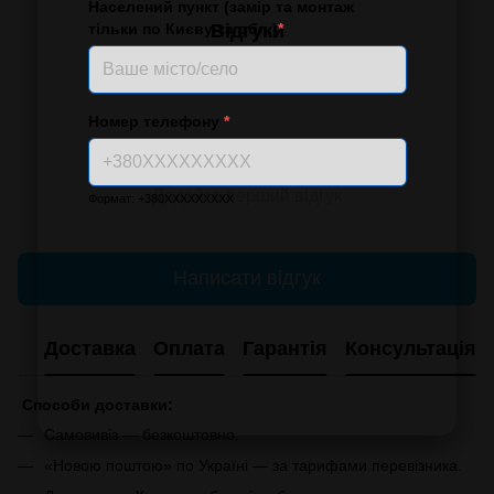
Населений пункт (замір та монтаж
Відгуки
тільки по Києву та обл.)
*
Номер телефону
*
Додайте перший відгук
Формат: +380XXXXXXXXX
Написати відгук
Доставка
Оплата
Гарантія
Консультація
Способи доставки:
Самовивіз — безкоштовно.
«Новою поштою» по Україні — за тарифами перевізника.