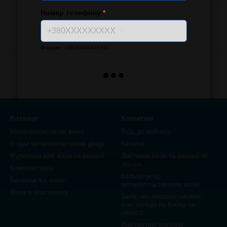
Номер телефону
*
Формат: +380XXXXXXXXX
Каталог
Клієнтам
Металопластикові вікна
Вхід до кабінету
Вхідні металопластикові двері
Каталог
Фурнітура для вікон та дверей
Доставка вікон та дверей по
Україні
Комплектуючі
Калькулятор
Балкони під ключ
металопластикових вікон
Вікна в розстрочку
Замір металопластикових
конструкцій по Києву та
області
Відгуки про магазин