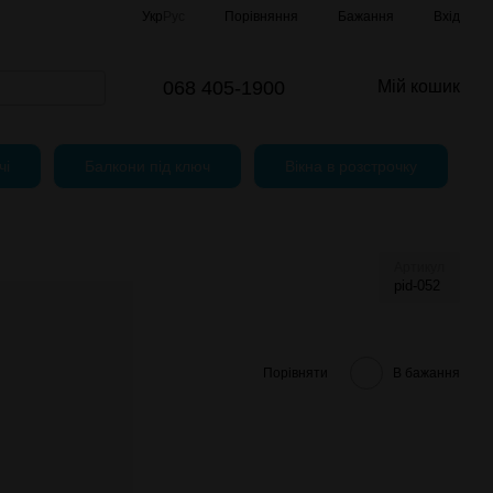
Порівняння
Укр
Рус
Бажання
Вхід
068 405-1900
Мій кошик
чі
Балкони під ключ
Вікна в розстрочку
Артикул
pid-052
Порівняти
В бажання