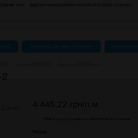
тикових вікон
Замір металопластикових конструкцій по Києву та області
Про нас
Контактна інформація
АКЦІЇ
Блог
Угода користувача
двері
Фурнітура для вікон та дверей
Комплектую
я ПВХ
Підвіконня ПВХ DANKE
Підвіконня DANKE Premium
-2
4 445.22 грн/п.м.
Увійти
для відображення накопичувальної знижки
%
Розмір