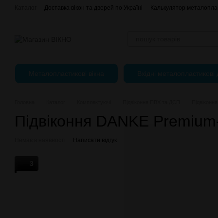
Перейти до основного контенту
Каталог
Доставка вікон та дверей по Україні
Калькулятор металоплас
Відгуки про магазин
єВідновлення
Оплата, доставка і повернення
Публічний Договір (Оферта)
Регулювання пластикових вікон
Металопластикові вікна
Вхідні металопластикові 
Головна
Каталог
Комплектуючі
Підвіконня ПВХ та ДСП
Підвіконн
Підвіконня DANKE Premium
Немає в наявності
Написати відгук
3