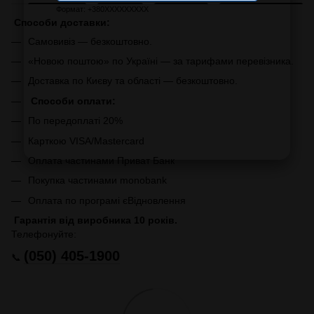
Формат: +380XXXXXXXXX
Способи доставки:
Самовивіз — безкоштовно.
«Новою поштою» по Україні — за тарифами перевізника.
Доставка по Києву та області — безкоштовно.
Способи оплати:
По передоплаті 20%
Карткою VISA/Mastercard
Оплата частинами Приват Банк
Покупка частинами monobank
Оплата по програмі єВідновлення
Гарантія від виробника 10 років.
Телефонуйте:
(050) 405-1900
📞