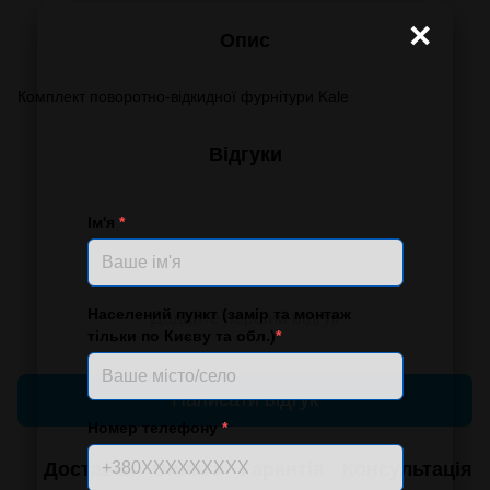
×
Опис
Комплект поворотно-відкидної фурнітури Kale
Відгуки
Ім'я
*
Населений пункт (замір та монтаж
Додайте перший відгук
тільки по Києву та обл.)
*
Написати відгук
Номер телефону
*
Доставка
Оплата
Гарантія
Консультація