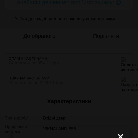
Знайшли дешевше? Зробимо знижку! 😉
Увійти
для відображення накопичувальної знижки
%
До обраного
Порівняти
ОПЛАТА ЧАСТИНАМИ
24 платежі по 954.21 грн
ПОКУПКА ЧАСТИНАМИ
10 платежів по 2 290.10 грн
Характеристики
Тип виробу
Вхідні двері
Профільна
VIKNALAND B58
система
×